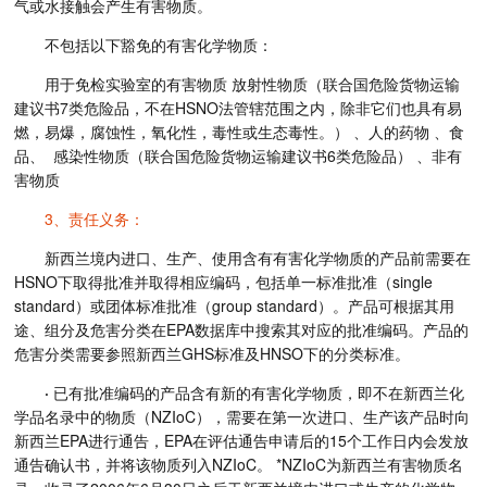
气或水接触会产生有害物质。
不包括以下豁免的有害化学物质：
用于免检实验室的有害物质 放射性物质（联合国危险货物运输
建议书7类危险品，不在HSNO法管辖范围之内，除非它们也具有易
燃，易爆，腐蚀性，氧化性，毒性或生态毒性。） 、人的药物 、食
品、 感染性物质（联合国危险货物运输建议书6类危险品） 、非有
害物质
3、责任义务：
新西兰境内进口、生产、使用含有有害化学物质的产品前需要在
HSNO下取得批准并取得相应编码，包括单一标准批准（single
standard）或团体标准批准（group standard）。产品可根据其用
途、组分及危害分类在EPA数据库中搜索其对应的批准编码。产品的
危害分类需要参照新西兰GHS标准及HNSO下的分类标准。
·
已有批准编码的产品含有新的有害化学物质，即不在新西兰化
学品名录中的物质（NZIoC），需要在第一次进口、生产该产品时向
新西兰EPA进行通告，EPA在评估通告申请后的15个工作日内会发放
通告确认书，并将该物质列入NZIoC。 *NZIoC为新西兰有害物质名